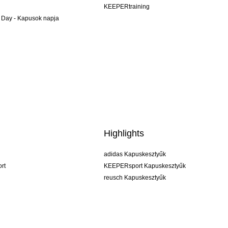
KEEPERtraining
 Day - Kapusok napja
Highlights
adidas Kapuskesztyűk
rt
KEEPERsport Kapuskesztyűk
reusch Kapuskesztyűk
uhlsport Kapuskesztyűk
rehab Kapuskesztyűk
keeper
NIKE Kapuskesztyűk
PUMA Kapuskesztyűk