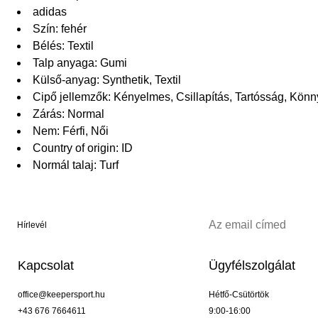
adidas
Szín: fehér
Bélés: Textil
Talp anyaga: Gumi
Külső-anyag: Synthetik, Textil
Cipő jellemzők: Kényelmes, Csillapítás, Tartósság, Kö
Zárás: Normal
Nem: Férfi, Női
Country of origin: ID
Normál talaj: Turf
Hírlevél
Kapcsolat
Ügyfélszolgálat
office@keepersport.hu
Hétfő-Csütörtök
+43 676 7664611
9:00-16:00