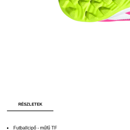
RÉSZLETEK
Futballcipő - műfű TF