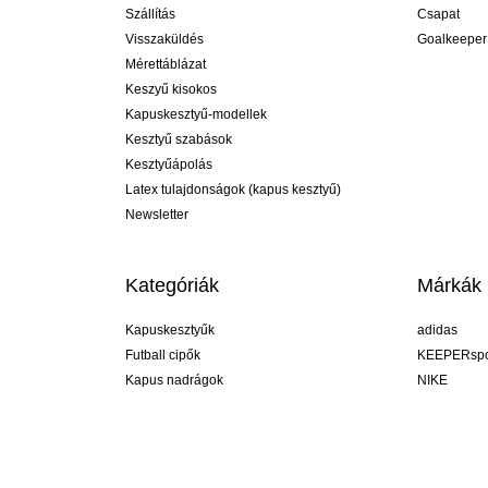
Szállítás
Csapat
Visszaküldés
Goalkeeper
Mérettáblázat
Keszyű kisokos
Kapuskesztyű-modellek
Kesztyű szabások
Kesztyűápolás
Latex tulajdonságok (kapus kesztyű)
Newsletter
Kategóriák
Márkák
Kapuskesztyűk
adidas
Futball cipők
KEEPERspo
Kapus nadrágok
NIKE
Kapusmezek
Puma
Kapus alánadrág
REUSCH
Sells Goal
uhlsport