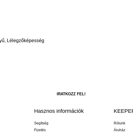
nnyű, Lélegzőképesség
Hasznos információk
KEEPER
Segítség
Rólunk
Fizetés
Áruház