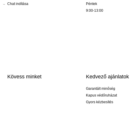
Chat indítása
Péntek
9:00-13:00
Kövess minket
Kedvező ajánlatok
Garantált minőség
Kapus védőruházat
Gyors kézbesítés
Profi feliratozás
Exkluzív kesztyűk
Akciós csomagok