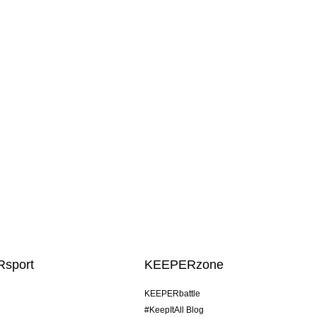
sport
KEEPERzone
KEEPERbattle
#KeepItAll Blog