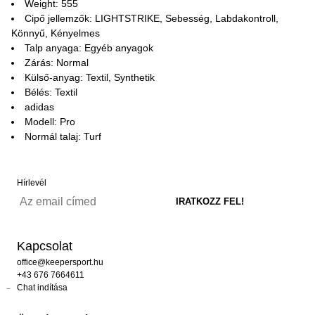
Weight: 555
Cipő jellemzők: LIGHTSTRIKE, Sebesség, Labdakontroll,
Könnyű, Kényelmes
Talp anyaga: Egyéb anyagok
Zárás: Normal
Külső-anyag: Textil, Synthetik
Bélés: Textil
adidas
Modell: Pro
Normál talaj: Turf
Hírlevél
Kapcsolat
office@keepersport.hu
+43 676 7664611
Chat indítása