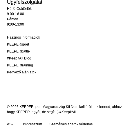
Ügyfélszolgálat
Hétfő-Csütörtök
9:00-16:00
Péntek
9:00-13:00
Hasznos információk
KEEPERsport
KEEPERbattle
#KeepItAll Blog
KEEPERtraining
Kedvező ajánlatok
© 2026 KEEPERsport Magyarország Kft Nem kell őrültnek lenned, ahhoz
hogy KEEPER legyél, de segít ;-) #KeepItAll
ÁSZF
Impresszum
Személyes adatok védelme