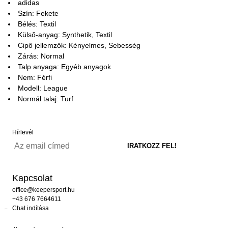
adidas
Szín: Fekete
Bélés: Textil
Külső-anyag: Synthetik, Textil
Cipő jellemzők: Kényelmes, Sebesség
Zárás: Normal
Talp anyaga: Egyéb anyagok
Nem: Férfi
Modell: League
Normál talaj: Turf
Hírlevél
Kapcsolat
office@keepersport.hu
+43 676 7664611
Chat indítása