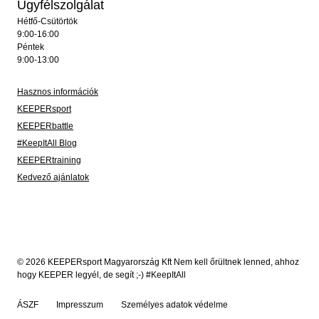
Ügyfélszolgálat
Hétfő-Csütörtök
9:00-16:00
Péntek
9:00-13:00
Hasznos információk
KEEPERsport
KEEPERbattle
#KeepItAll Blog
KEEPERtraining
Kedvező ajánlatok
© 2026 KEEPERsport Magyarország Kft Nem kell őrültnek lenned, ahhoz
hogy KEEPER legyél, de segít ;-) #KeepItAll
ÁSZF
Impresszum
Személyes adatok védelme