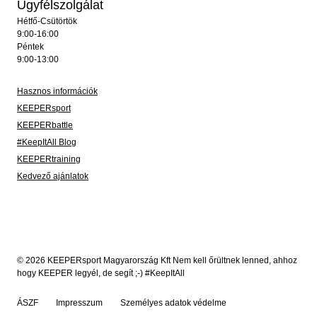
Ügyfélszolgálat
Hétfő-Csütörtök
9:00-16:00
Péntek
9:00-13:00
Hasznos információk
KEEPERsport
KEEPERbattle
#KeepItAll Blog
KEEPERtraining
Kedvező ajánlatok
© 2026 KEEPERsport Magyarország Kft Nem kell őrültnek lenned, ahhoz
hogy KEEPER legyél, de segít ;-) #KeepItAll
ÁSZF
Impresszum
Személyes adatok védelme