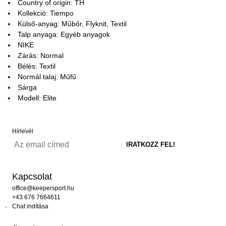
Country of origin: TH
Kollekció: Tiempo
Külső-anyag: Műbőr, Flyknit, Textil
Talp anyaga: Egyéb anyagok
NIKE
Zárás: Normal
Bélés: Textil
Normál talaj: Műfű
Sárga
Modell: Elite
Hírlevél
Kapcsolat
office@keepersport.hu
+43 676 7664611
Chat indítása