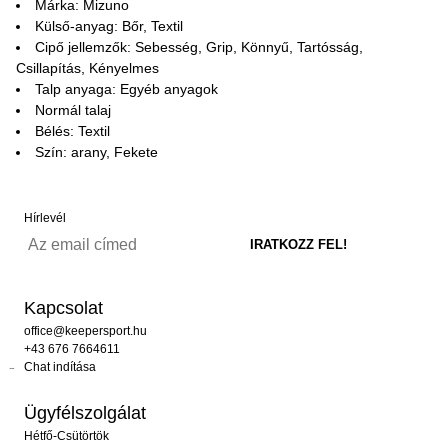
Márka: Mizuno
Külső-anyag: Bőr, Textil
Cipő jellemzők: Sebesség, Grip, Könnyű, Tartósság,
Csillapítás, Kényelmes
Talp anyaga: Egyéb anyagok
Normál talaj
Bélés: Textil
Szín: arany, Fekete
Hírlevél
Kapcsolat
office@keepersport.hu
+43 676 7664611
Chat indítása
Ügyfélszolgálat
Hétfő-Csütörtök