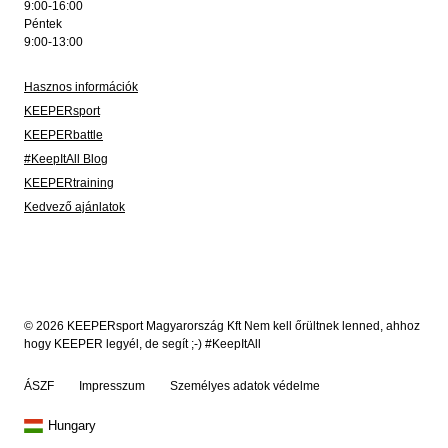
9:00-16:00
Péntek
9:00-13:00
Hasznos információk
KEEPERsport
KEEPERbattle
#KeepItAll Blog
KEEPERtraining
Kedvező ajánlatok
© 2026 KEEPERsport Magyarország Kft Nem kell őrültnek lenned, ahhoz
hogy KEEPER legyél, de segít ;-) #KeepItAll
ÁSZF
Impresszum
Személyes adatok védelme
Hungary