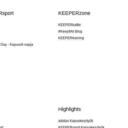
sport
KEEPERzone
KEEPERbattle
#KeepItAll Blog
KEEPERtraining
 Day - Kapusok napja
Highlights
adidas Kapuskesztyűk
rt
KEEPERsport Kapuskesztyűk