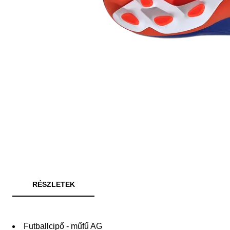
RÉSZLETEK
Futballcipő - műfű AG