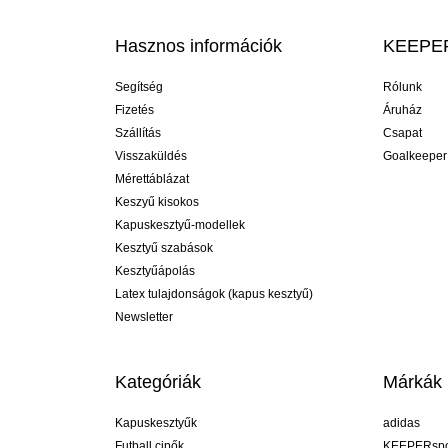
Hasznos információk
KEEPER
Segítség
Rólunk
Fizetés
Áruház
Szállítás
Csapat
Visszaküldés
Goalkeeper
Mérettáblázat
Keszyű kisokos
Kapuskesztyű-modellek
Kesztyű szabások
Kesztyűápolás
Latex tulajdonságok (kapus kesztyű)
Newsletter
Kategóriák
Márkák
Kapuskesztyűk
adidas
Futball cipők
KEEPERspo