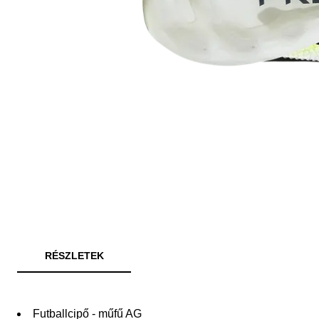
RÉSZLETEK
Futballcipő - műfű AG