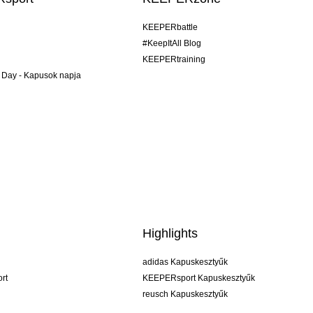
KEEPERbattle
#KeepItAll Blog
KEEPERtraining
 Day - Kapusok napja
Highlights
adidas Kapuskesztyűk
rt
KEEPERsport Kapuskesztyűk
reusch Kapuskesztyűk
uhlsport Kapuskesztyűk