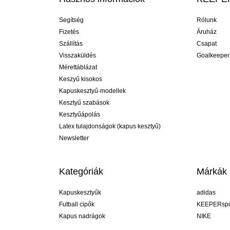
Segítség
Rólunk
Fizetés
Áruház
Szállítás
Csapat
Visszaküldés
Goalkeeper
Mérettáblázat
Keszyű kisokos
Kapuskesztyű-modellek
Kesztyű szabások
Kesztyűápolás
Latex tulajdonságok (kapus kesztyű)
Newsletter
Kategóriák
Márkák
Kapuskesztyűk
adidas
Futball cipők
KEEPERspo
Kapus nadrágok
NIKE
Kapusmezek
Puma