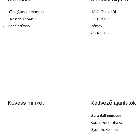
office@keepersport.hu
Hétfő-Csütörtök
+43 676 7664611
9:00-16:00
Chat indítása
Péntek
9:00-13:00
Kövess minket
Kedvező ajánlatok
Garantált minőség
Kapus védőruházat
Gyors kézbesítés
Profi feliratozás