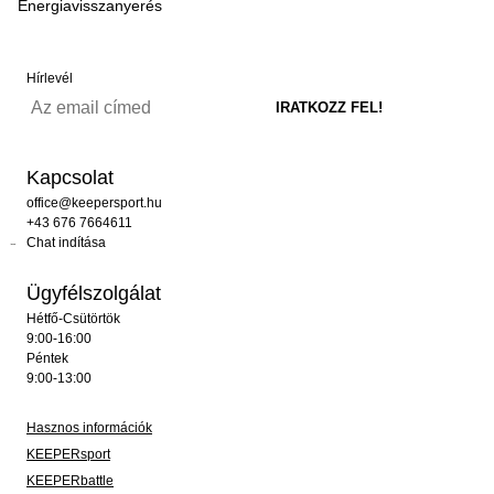
Energiavisszanyerés
Hírlevél
Kapcsolat
office@keepersport.hu
+43 676 7664611
Chat indítása
Ügyfélszolgálat
Hétfő-Csütörtök
9:00-16:00
Péntek
9:00-13:00
Hasznos információk
KEEPERsport
KEEPERbattle