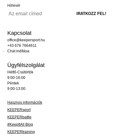
Hírlevél
Kapcsolat
office@keepersport.hu
+43 676 7664611
Chat indítása
Ügyfélszolgálat
Hétfő-Csütörtök
9:00-16:00
Péntek
9:00-13:00
Hasznos információk
KEEPERsport
KEEPERbattle
#KeepItAll Blog
KEEPERtraining