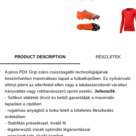
PRODUCT DESCRIPTION
RÉSZLETEK
A piros PDX Grip zokni csúszásgátló technológiájának
köszönhetően maximálisan tapad a futballcipőben. Ez nyilvánvaló
előnyt jelent az ellenfeled ellen vagy a labdaszerzésnél váratlan
irányváltás vagy robbanásszerű sprint esetén.
Jellemzők
:
- Szilikon alátétek (kívül és belül) garantálják a maximális
tapadást a cipőben
- rugalmas anyagból a boka felett a tökéletes illeszkedés
érdekében
- Stabilitás préseléssel, kiváló fit
- légáteresztő zónák optimális légáramlással
- párnázott talp, kiváló komfort