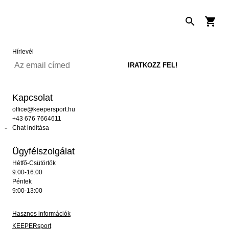
Hírlevél
Kapcsolat
office@keepersport.hu
+43 676 7664611
Chat indítása
Ügyfélszolgálat
Hétfő-Csütörtök
9:00-16:00
Péntek
9:00-13:00
Hasznos információk
KEEPERsport