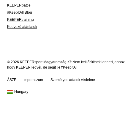
KEEPERbattle
#KeepItAll Blog
KEEPERtraining
Kedvező ajánlatok
© 2026 KEEPERsport Magyarország Kft Nem kell őrültnek lenned, ahhoz
hogy KEEPER legyél, de segít ;-) #KeepItAll
ÁSZF
Impresszum
Személyes adatok védelme
Hungary