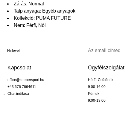
Zárás: Normal
Talp anyaga: Egyéb anyagok
Kollekció: PUMA FUTURE
Nem: Férfi, Női
Hírlevél
Kapcsolat
Ügyfélszolgálat
office@keepersport.hu
Hétfő-Csütörtök
+43 676 7664611
9:00-16:00
Chat indítása
Péntek
9:00-13:00