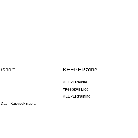
sport
KEEPERzone
KEEPERbattle
#KeepItAll Blog
KEEPERtraining
 Day - Kapusok napja