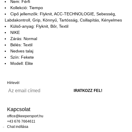
Nem: Férfi
Kollekció: Tiempo
Cipő jellemzők: Flyknit, ACC-TECHNOLOGIE, Sebesség,
Labdakontroll, Grip, Könnyű, Tartósság, Csillapítás, Kényelmes
Külső-anyag: Flyknit, Bőr, Textil
NIKE
Zárás: Normal
Bélés: Textil
Nedves talaj
Szín: Fekete
Modell: Elite
Hírlevél
Kapcsolat
office@keepersport.hu
+43 676 7664611
Chat indítása