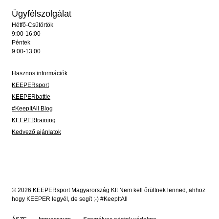
Ügyfélszolgálat
Hétfő-Csütörtök
9:00-16:00
Péntek
9:00-13:00
Hasznos információk
KEEPERsport
KEEPERbattle
#KeepItAll Blog
KEEPERtraining
Kedvező ajánlatok
© 2026 KEEPERsport Magyarország Kft Nem kell őrültnek lenned, ahhoz
hogy KEEPER legyél, de segít ;-) #KeepItAll