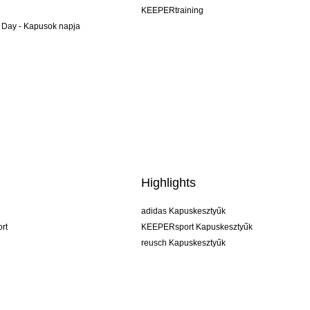
KEEPERtraining
 Day - Kapusok napja
Highlights
adidas Kapuskesztyűk
rt
KEEPERsport Kapuskesztyűk
reusch Kapuskesztyűk
uhlsport Kapuskesztyűk
rehab Kapuskesztyűk
keeper
NIKE Kapuskesztyűk
PUMA Kapuskesztyűk