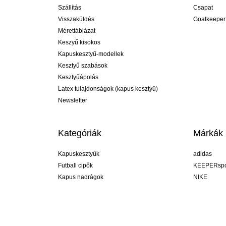
Szállítás
Csapat
Visszaküldés
Goalkeeper
Mérettáblázat
Keszyű kisokos
Kapuskesztyű-modellek
Kesztyű szabások
Kesztyűápolás
Latex tulajdonságok (kapus kesztyű)
Newsletter
Kategóriák
Márkák
Kapuskesztyűk
adidas
Futball cipők
KEEPERspo
Kapus nadrágok
NIKE
Kapusmezek
Puma
Kapus alánadrág
REUSCH
Sells Goal
uhlsport