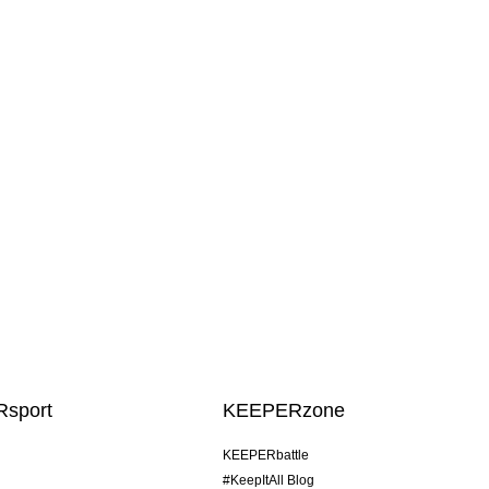
sport
KEEPERzone
KEEPERbattle
#KeepItAll Blog