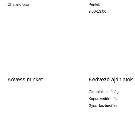
Chat indítása
Péntek
9:00-13:00
Kövess minket
Kedvező ajánlatok
Garantált minőség
Kapus védőruházat
Gyors kézbesítés
Profi feliratozás
Exkluzív kesztyűk
Akciós csomagok