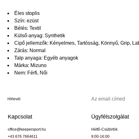
Éles stoplis
Szín: ezüst
Bélés: Textil
Külső-anyag: Synthetik
Cipő jellemzők: Kényelmes, Tartósság, Könnyű, Grip, La
Zárás: Normal
Talp anyaga: Egyéb anyagok
Márka: Mizuno
Nem: Férfi, Női
Hírlevél
Kapcsolat
Ügyfélszolgálat
office@keepersport.hu
Hétfő-Csütörtök
+43 676 7664611
9:00-16:00