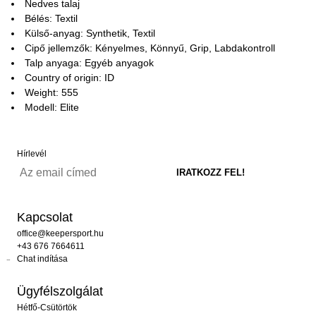
Nedves talaj
Bélés: Textil
Külső-anyag: Synthetik, Textil
Cipő jellemzők: Kényelmes, Könnyű, Grip, Labdakontroll
Talp anyaga: Egyéb anyagok
Country of origin: ID
Weight: 555
Modell: Elite
Hírlevél
Kapcsolat
office@keepersport.hu
+43 676 7664611
Chat indítása
Ügyfélszolgálat
Hétfő-Csütörtök