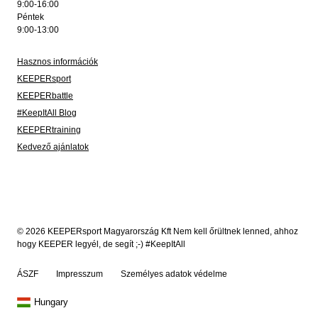
9:00-16:00
Péntek
9:00-13:00
Hasznos információk
KEEPERsport
KEEPERbattle
#KeepItAll Blog
KEEPERtraining
Kedvező ajánlatok
© 2026 KEEPERsport Magyarország Kft Nem kell őrültnek lenned, ahhoz
hogy KEEPER legyél, de segít ;-) #KeepItAll
ÁSZF
Impresszum
Személyes adatok védelme
Hungary