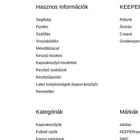
Hasznos információk
KEEPER
Segítség
Rólunk
Fizetés
Áruház
Szállítás
Csapat
Visszaküldés
Goalkeeper
Mérettáblázat
Keszyű kisokos
Kapuskesztyű-modellek
Kesztyű szabások
Kesztyűápolás
Latex tulajdonságok (kapus kesztyű)
Newsletter
Kategóriák
Márkák
Kapuskesztyűk
adidas
Futball cipők
KEEPERspo
Kapus nadrágok
NIKE