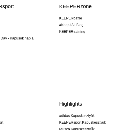
sport
KEEPERzone
KEEPERbattle
#KeepItAll Blog
KEEPERtraining
 Day - Kapusok napja
Highlights
adidas Kapuskesztyűk
rt
KEEPERsport Kapuskesztyűk
reusch Kapuskesztyűk