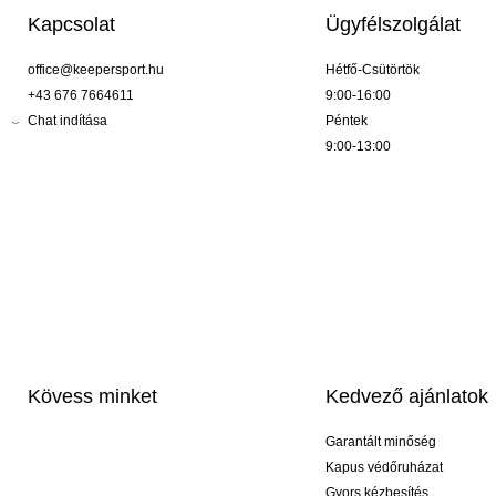
Kapcsolat
Ügyfélszolgálat
office@keepersport.hu
Hétfő-Csütörtök
+43 676 7664611
9:00-16:00
Chat indítása
Péntek
9:00-13:00
Kövess minket
Kedvező ajánlatok
Garantált minőség
Kapus védőruházat
Gyors kézbesítés