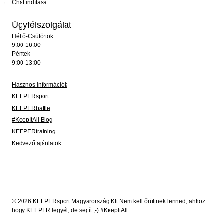
Chat indítása
Ügyfélszolgálat
Hétfő-Csütörtök
9:00-16:00
Péntek
9:00-13:00
Hasznos információk
KEEPERsport
KEEPERbattle
#KeepItAll Blog
KEEPERtraining
Kedvező ajánlatok
© 2026 KEEPERsport Magyarország Kft Nem kell őrültnek lenned, ahhoz
hogy KEEPER legyél, de segít ;-) #KeepItAll