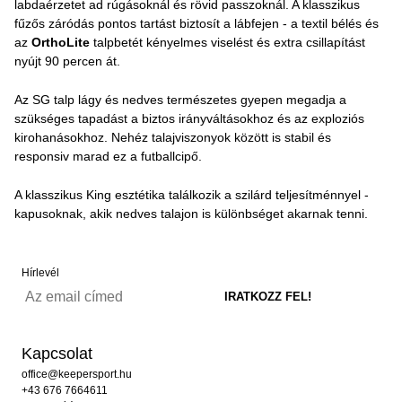
labdaérzetet ad rúgásoknál és rövid passzoknál. A klasszikus
fűzős záródás pontos tartást biztosít a lábfejen - a textil bélés és
az
OrthoLite
talpbetét kényelmes viselést és extra csillapítást
nyújt 90 percen át.
Az SG talp lágy és nedves természetes gyepen megadja a
szükséges tapadást a biztos irányváltásokhoz és az exploziós
kirohanásokhoz. Nehéz talajviszonyok között is stabil és
responsiv marad ez a futballcipő.
A klasszikus King esztétika találkozik a szilárd teljesítménnyel -
kapusoknak, akik nedves talajon is különbséget akarnak tenni.
Hírlevél
Kapcsolat
office@keepersport.hu
+43 676 7664611