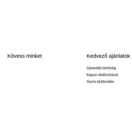
Kövess minket
Kedvező ajánlatok
Garantált minőség
Kapus védőruházat
Gyors kézbesítés
Profi feliratozás
Exkluzív kesztyűk
Akciós csomagok