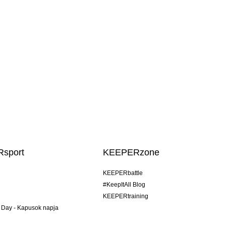
sport
KEEPERzone
KEEPERbattle
#KeepItAll Blog
KEEPERtraining
 Day - Kapusok napja