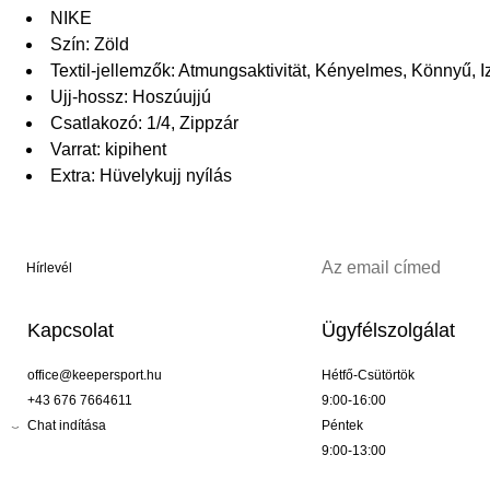
NIKE
Szín: Zöld
Textil-jellemzők: Atmungsaktivität, Kényelmes, Könnyű, 
Ujj-hossz: Hoszúujjú
Csatlakozó: 1/4, Zippzár
Varrat: kipihent
Extra: Hüvelykujj nyílás
Hírlevél
Kapcsolat
Ügyfélszolgálat
office@keepersport.hu
Hétfő-Csütörtök
+43 676 7664611
9:00-16:00
Chat indítása
Péntek
9:00-13:00