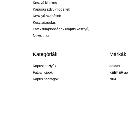
Keszyű kisokos
Kapuskesztyű-modellek
Kesztyű szabások
Kesztyűápolás
Latex tulajdonságok (kapus kesztyű)
Newsletter
Kategóriák
Márkák
Kapuskesztyűk
adidas
Futball cipők
KEEPERspo
Kapus nadrágok
NIKE
Kapusmezek
Puma
Kapus alánadrág
REUSCH
Sells Goal
uhlsport
Elite Sport
rehab