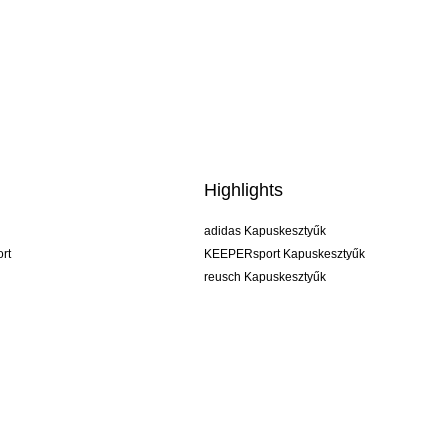
Highlights
adidas Kapuskesztyűk
rt
KEEPERsport Kapuskesztyűk
reusch Kapuskesztyűk
uhlsport Kapuskesztyűk
rehab Kapuskesztyűk
keeper
NIKE Kapuskesztyűk
PUMA Kapuskesztyűk
SELLS Kapuskesztyűk