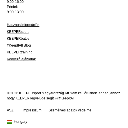
9:00-16:00
Péntek
9:00-13:00
Hasznos információk
KEEPERsport
KEEPERbattle
#KeepItAll Blog
KEEPERtraining
Kedvező ajánlatok
© 2026 KEEPERsport Magyarország Kft Nem kell őrültnek lenned, ahhoz
hogy KEEPER legyél, de segít ;-) #KeepItAll
ÁSZF
Impresszum
Személyes adatok védelme
Hungary