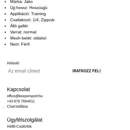
Márka: Jako
Ujj-hossz: Hoszúujjú
Applikáció: Training
Csatlakozó: 1/4, Zippzár
Álló gallér
Varrat: normal
Mesh-betét: oldalsó
Nem: Férfi
Hírlevél
Kapcsolat
office@keepersport.hu
+43 676 7664611
Chat indítása
Ügyfélszolgálat
Hétfő-Csütörtök