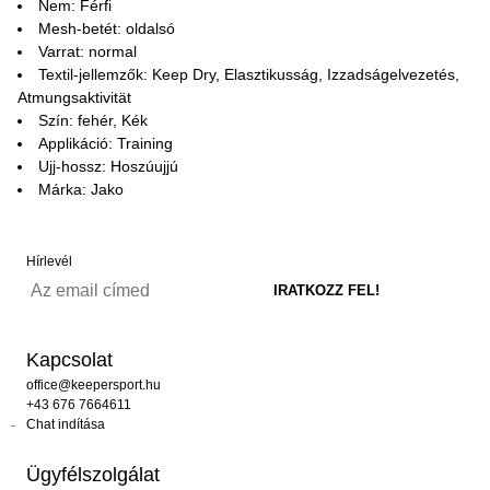
Nem: Férfi
Mesh-betét: oldalsó
Varrat: normal
Textil-jellemzők: Keep Dry, Elasztikusság, Izzadságelvezetés,
Atmungsaktivität
Szín: fehér, Kék
Applikáció: Training
Ujj-hossz: Hoszúujjú
Márka: Jako
Hírlevél
Kapcsolat
office@keepersport.hu
+43 676 7664611
Chat indítása
Ügyfélszolgálat