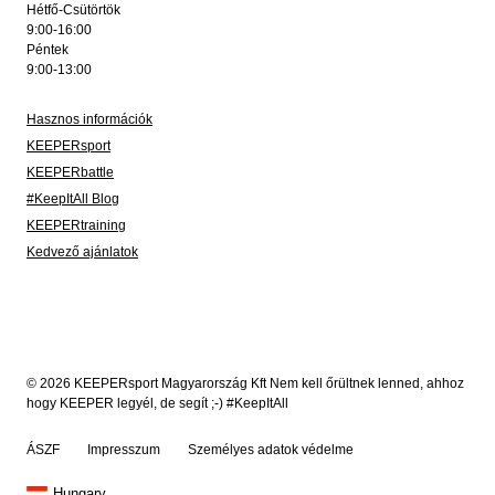
Hétfő-Csütörtök
9:00-16:00
Péntek
9:00-13:00
Hasznos információk
KEEPERsport
KEEPERbattle
#KeepItAll Blog
KEEPERtraining
Kedvező ajánlatok
© 2026 KEEPERsport Magyarország Kft Nem kell őrültnek lenned, ahhoz
hogy KEEPER legyél, de segít ;-) #KeepItAll
ÁSZF
Impresszum
Személyes adatok védelme
Hungary