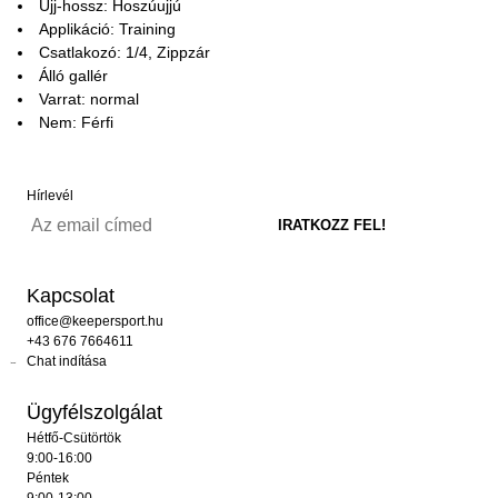
Ujj-hossz: Hoszúujjú
Applikáció: Training
Csatlakozó: 1/4, Zippzár
Álló gallér
Varrat: normal
Nem: Férfi
Hírlevél
Kapcsolat
office@keepersport.hu
+43 676 7664611
Chat indítása
Ügyfélszolgálat
Hétfő-Csütörtök
9:00-16:00
Péntek