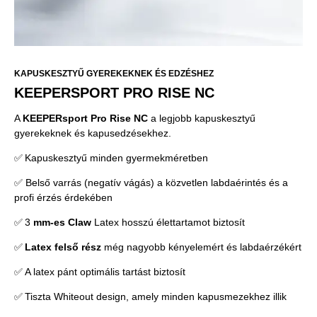
KAPUSKESZTYŰ GYEREKEKNEK ÉS EDZÉSHEZ
KEEPERSPORT PRO RISE NC
A
KEEPERsport Pro Rise NC
a legjobb kapuskesztyű
gyerekeknek és kapusedzésekhez.
✅ Kapuskesztyű minden gyermekméretben
✅ Belső varrás (negatív vágás) a közvetlen labdaérintés és a
profi érzés érdekében
✅ 3
mm-es Claw
Latex hosszú élettartamot biztosít
✅
Latex felső rész
még nagyobb kényelemért és labdaérzékért
✅ A latex pánt optimális tartást biztosít
✅ Tiszta Whiteout design, amely minden kapusmezekhez illik