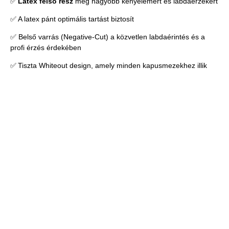
✅
Latex felső rész
még nagyobb kényelemért és labdaérzékért
✅ A latex pánt optimális tartást biztosít
✅ Belső varrás (Negative-Cut) a közvetlen labdaérintés és a
profi érzés érdekében
✅ Tiszta Whiteout design, amely minden kapusmezekhez illik