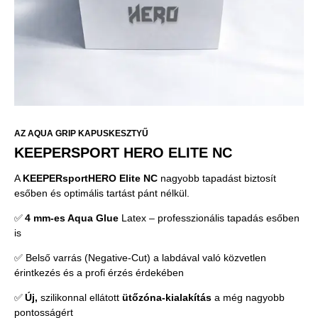
AZ AQUA GRIP KAPUSKESZTYŰ
KEEPERSPORT HERO ELITE NC
A
KEEPERsport
HERO Elite NC
nagyobb tapadást biztosít
esőben és optimális tartást pánt nélkül.
✅
4 mm-es Aqua Glue
Latex – professzionális tapadás esőben
is
✅ Belső varrás (Negative-Cut) a labdával való közvetlen
érintkezés és a profi érzés érdekében
✅
Új,
szilikonnal ellátott
ütőzóna-kialakítás
a még nagyobb
pontosságért