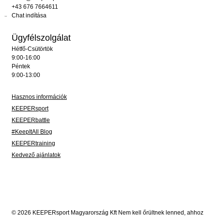
+43 676 7664611
Chat indítása
Ügyfélszolgálat
Hétfő-Csütörtök
9:00-16:00
Péntek
9:00-13:00
Hasznos információk
KEEPERsport
KEEPERbattle
#KeepItAll Blog
KEEPERtraining
Kedvező ajánlatok
© 2026 KEEPERsport Magyarország Kft Nem kell őrültnek lenned, ahhoz