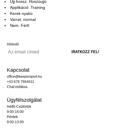
Ujj-hossz: Hoszúujjú
Applikáció: Training
Kerek nyakú
Varrat: normal
Nem: Férfi
Hírlevél
Kapcsolat
office@keepersport.hu
+43 676 7664611
Chat indítása
Ügyfélszolgálat
Hétfő-Csütörtök
9:00-16:00
Péntek
9:00-13:00