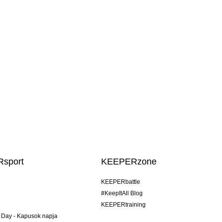
sport
KEEPERzone
KEEPERbattle
#KeepItAll Blog
KEEPERtraining
 Day - Kapusok napja