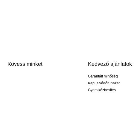
Kövess minket
Kedvező ajánlatok
Garantált minőség
Kapus védőruházat
Gyors kézbesítés
Profi feliratozás
Exkluzív kesztyűk
Akciós csomagok