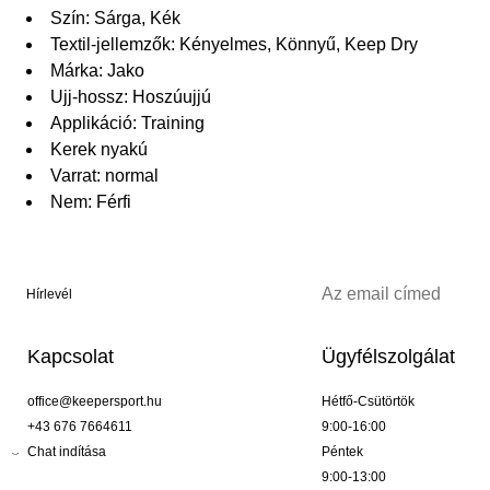
Szín: Sárga, Kék
Textil-jellemzők: Kényelmes, Könnyű, Keep Dry
Márka: Jako
Ujj-hossz: Hoszúujjú
Applikáció: Training
Kerek nyakú
Varrat: normal
Nem: Férfi
Hírlevél
Kapcsolat
Ügyfélszolgálat
office@keepersport.hu
Hétfő-Csütörtök
+43 676 7664611
9:00-16:00
Chat indítása
Péntek
9:00-13:00