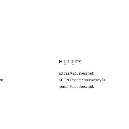
Highlights
adidas Kapuskesztyűk
rt
KEEPERsport Kapuskesztyűk
reusch Kapuskesztyűk
uhlsport Kapuskesztyűk
rehab Kapuskesztyűk
keeper
NIKE Kapuskesztyűk
PUMA Kapuskesztyűk
SELLS Kapuskesztyűk