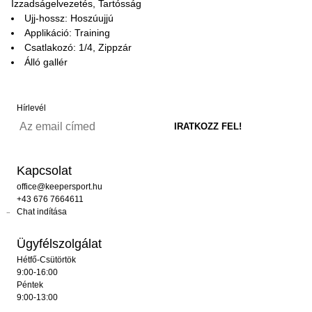
Izzadságelvezetés, Tartósság
Ujj-hossz: Hoszúujjú
Applikáció: Training
Csatlakozó: 1/4, Zippzár
Álló gallér
Hírlevél
Kapcsolat
office@keepersport.hu
+43 676 7664611
Chat indítása
Ügyfélszolgálat
Hétfő-Csütörtök
9:00-16:00
Péntek
9:00-13:00