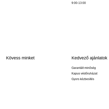
9:00-13:00
Kövess minket
Kedvező ajánlatok
Garantált minőség
Kapus védőruházat
Gyors kézbesítés
Profi feliratozás
Exkluzív kesztyűk
Akciós csomagok