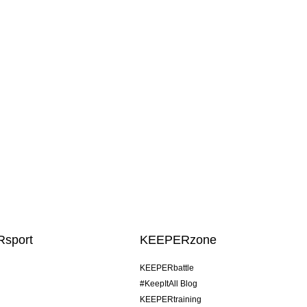
sport
KEEPERzone
KEEPERbattle
#KeepItAll Blog
KEEPERtraining