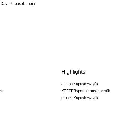
 Day - Kapusok napja
Highlights
adidas Kapuskesztyűk
rt
KEEPERsport Kapuskesztyűk
reusch Kapuskesztyűk
uhlsport Kapuskesztyűk
rehab Kapuskesztyűk
keeper
NIKE Kapuskesztyűk
PUMA Kapuskesztyűk
SELLS Kapuskesztyűk