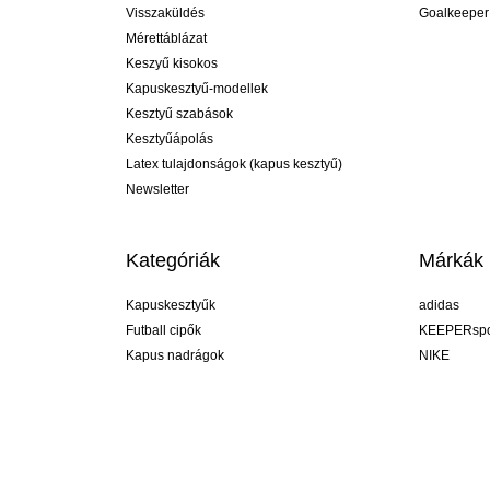
Visszaküldés
Goalkeeper
Mérettáblázat
Keszyű kisokos
Kapuskesztyű-modellek
Kesztyű szabások
Kesztyűápolás
Latex tulajdonságok (kapus kesztyű)
Newsletter
Kategóriák
Márkák
Kapuskesztyűk
adidas
Futball cipők
KEEPERspo
Kapus nadrágok
NIKE
Kapusmezek
Puma
Kapus alánadrág
REUSCH
Sells Goal
uhlsport
Elite Sport