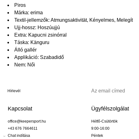
Piros
Márka: erima
Textil-jellemzők: Atmungsaktivität, Kényelmes, Melegít
Ujj-hossz: Hoszúujjú
Extra: Kapucni zsinórral
Táska: Känguru
Álló gallér
Applikáció: Szabadidő
Nem: Női
Hírlevél
Kapcsolat
Ügyfélszolgálat
office@keepersport.hu
Hétfő-Csütörtök
+43 676 7664611
9:00-16:00
Chat indítása
Péntek