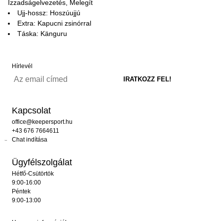
Izzadságelvezetés, Melegít
Ujj-hossz: Hoszúujjú
Extra: Kapucni zsinórral
Táska: Känguru
Hírlevél
Kapcsolat
office@keepersport.hu
+43 676 7664611
Chat indítása
Ügyfélszolgálat
Hétfő-Csütörtök
9:00-16:00
Péntek
9:00-13:00