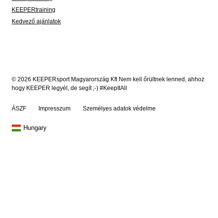
KEEPERtraining
Kedvező ajánlatok
© 2026 KEEPERsport Magyarország Kft Nem kell őrültnek lenned, ahhoz
hogy KEEPER legyél, de segít ;-) #KeepItAll
ÁSZF
Impresszum
Személyes adatok védelme
Hungary