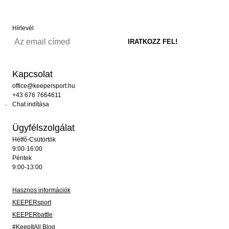
Hírlevél
Kapcsolat
office@keepersport.hu
+43 676 7664611
Chat indítása
Ügyfélszolgálat
Hétfő-Csütörtök
9:00-16:00
Péntek
9:00-13:00
Hasznos információk
KEEPERsport
KEEPERbattle
#KeepItAll Blog