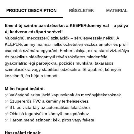
PRODUCT DESCRIPTION
RÉSZLETEK
MATERIAL
Emeld új szintre az edzéseket a KEEPERdummy-val – a pálya
új kedvenc edzőpartnerével!
Valósághű, meccsszerű szituációk – sérülésveszély nélkül. A
KEEPERdummy ma már nélkülözhetetlen eszköz amatőr és profi
csapatok számára egyaránt. Emberi alakja, extra stabil víztartálya
és praktikus oldalfogantyúi révén tökéletes mindenféle
gyakorlatra: légi párbajokra, pozíciós munkára, takarásos
szimulációkra vagy stabilitási edzésekre. Strapabíró, könnyen
kezelhető, és bírja a tempót!
Miért fogod imádni:
✅ Valósághű szimuláció kapusoknak és mezőnyjátékosoknak
✅ Szupererős PVC a kemény terhelésekhez
✅ 8 L-es víztartály az automatikus felálláshoz
✅ Oldalsó fogantyúk a könnyű mozgatáshoz
✅ Három menő színben: kék, piros vagy fekete
Használati tippek: