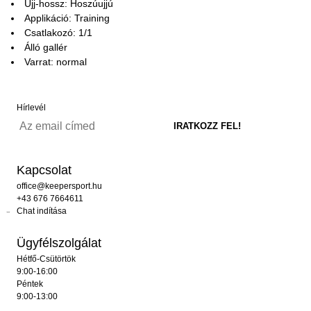
Ujj-hossz: Hoszúujjú
Applikáció: Training
Csatlakozó: 1/1
Álló gallér
Varrat: normal
Hírlevél
Kapcsolat
office@keepersport.hu
+43 676 7664611
Chat indítása
Ügyfélszolgálat
Hétfő-Csütörtök
9:00-16:00
Péntek
9:00-13:00