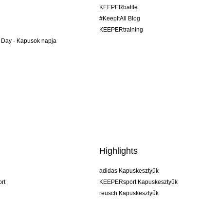
KEEPERbattle
#KeepItAll Blog
KEEPERtraining
 Day - Kapusok napja
Highlights
adidas Kapuskesztyűk
rt
KEEPERsport Kapuskesztyűk
reusch Kapuskesztyűk
uhlsport Kapuskesztyűk
rehab Kapuskesztyűk