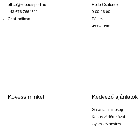
office@keepersport.hu
Hétfő-Csütörtök
+43 676 7664611
9:00-16:00
Chat indítása
Péntek
9:00-13:00
Kövess minket
Kedvező ajánlatok
Garantált minőség
Kapus védőruházat
Gyors kézbesítés
Profi feliratozás
Exkluzív kesztyűk