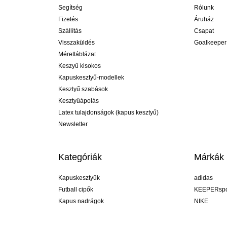
Segítség
Rólunk
Fizetés
Áruház
Szállítás
Csapat
Visszaküldés
Goalkeeper
Mérettáblázat
Keszyű kisokos
Kapuskesztyű-modellek
Kesztyű szabások
Kesztyűápolás
Latex tulajdonságok (kapus kesztyű)
Newsletter
Kategóriák
Márkák
Kapuskesztyűk
adidas
Futball cipők
KEEPERspo
Kapus nadrágok
NIKE
Kapusmezek
Puma
Kapus alánadrág
REUSCH