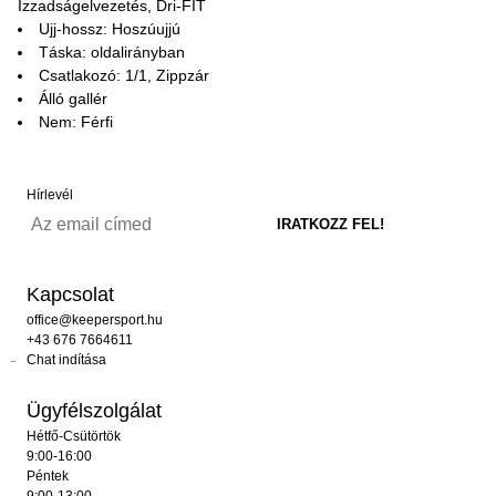
Izzadságelvezetés, Dri-FIT
Ujj-hossz: Hoszúujjú
Táska: oldalirányban
Csatlakozó: 1/1, Zippzár
Álló gallér
Nem: Férfi
Hírlevél
Kapcsolat
office@keepersport.hu
+43 676 7664611
Chat indítása
Ügyfélszolgálat
Hétfő-Csütörtök
9:00-16:00
Péntek