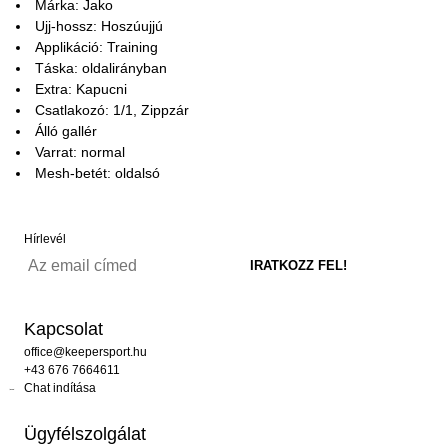
Márka: Jako
Ujj-hossz: Hoszúujjú
Applikáció: Training
Táska: oldalirányban
Extra: Kapucni
Csatlakozó: 1/1, Zippzár
Álló gallér
Varrat: normal
Mesh-betét: oldalsó
Hírlevél
Kapcsolat
office@keepersport.hu
+43 676 7664611
Chat indítása
Ügyfélszolgálat