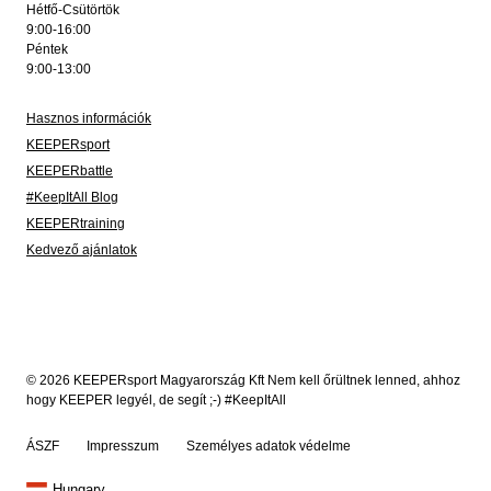
Hétfő-Csütörtök
9:00-16:00
Péntek
9:00-13:00
Hasznos információk
KEEPERsport
KEEPERbattle
#KeepItAll Blog
KEEPERtraining
Kedvező ajánlatok
© 2026 KEEPERsport Magyarország Kft Nem kell őrültnek lenned, ahhoz
hogy KEEPER legyél, de segít ;-) #KeepItAll
ÁSZF
Impresszum
Személyes adatok védelme
Hungary