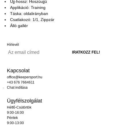
Ujj-hossz: Hoszúujjú
Applikáció: Training
Táska: oldalirányban
Csatlakozó: 1/1, Zippzár
Álló gallér
Hírlevél
Kapcsolat
office@keepersport.hu
+43 676 7664611
Chat indítása
Ügyfélszolgálat
Hétfő-Csütörtök
9:00-16:00
Péntek
9:00-13:00