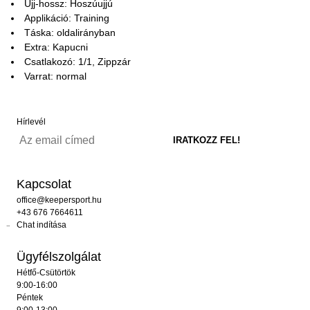
Ujj-hossz: Hoszúujjú
Applikáció: Training
Táska: oldalirányban
Extra: Kapucni
Csatlakozó: 1/1, Zippzár
Varrat: normal
Hírlevél
Kapcsolat
office@keepersport.hu
+43 676 7664611
Chat indítása
Ügyfélszolgálat
Hétfő-Csütörtök
9:00-16:00
Péntek