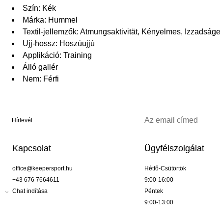
Szín: Kék
Márka: Hummel
Textil-jellemzők: Atmungsaktivität, Kényelmes, Izzadság
Ujj-hossz: Hoszúujjú
Applikáció: Training
Álló gallér
Nem: Férfi
Hírlevél
Kapcsolat
Ügyfélszolgálat
office@keepersport.hu
Hétfő-Csütörtök
+43 676 7664611
9:00-16:00
Chat indítása
Péntek
9:00-13:00