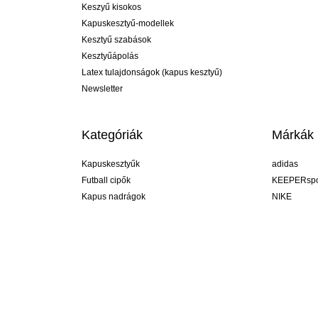
Keszyű kisokos
Kapuskesztyű-modellek
Kesztyű szabások
Kesztyűápolás
Latex tulajdonságok (kapus kesztyű)
Newsletter
Kategóriák
Márkák
Kapuskesztyűk
adidas
Futball cipők
KEEPERspo
Kapus nadrágok
NIKE
Kapusmezek
Puma
Kapus alánadrág
REUSCH
Sells Goal
uhlsport
Elite Sport
rehab