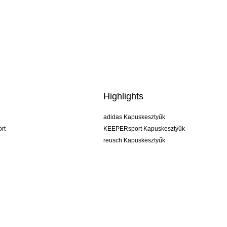
Highlights
adidas Kapuskesztyűk
rt
KEEPERsport Kapuskesztyűk
reusch Kapuskesztyűk
uhlsport Kapuskesztyűk
rehab Kapuskesztyűk
keeper
NIKE Kapuskesztyűk
PUMA Kapuskesztyűk
SELLS Kapuskesztyűk