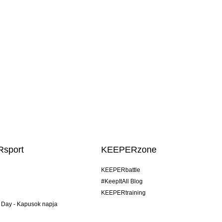
sport
KEEPERzone
KEEPERbattle
#KeepItAll Blog
KEEPERtraining
 Day - Kapusok napja