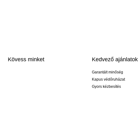
Kövess minket
Kedvező ajánlatok
Garantált minőség
Kapus védőruházat
Gyors kézbesítés
Profi feliratozás
Exkluzív kesztyűk
Akciós csomagok