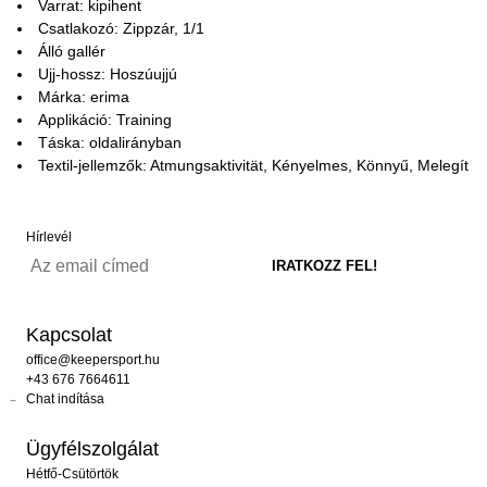
Varrat: kipihent
Csatlakozó: Zippzár, 1/1
Álló gallér
Ujj-hossz: Hoszúujjú
Márka: erima
Applikáció: Training
Táska: oldalirányban
Textil-jellemzők: Atmungsaktivität, Kényelmes, Könnyű, Melegít
Hírlevél
Kapcsolat
office@keepersport.hu
+43 676 7664611
Chat indítása
Ügyfélszolgálat
Hétfő-Csütörtök