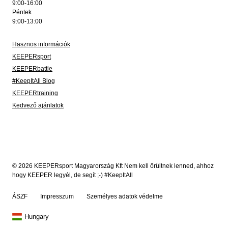
9:00-16:00
Péntek
9:00-13:00
Hasznos információk
KEEPERsport
KEEPERbattle
#KeepItAll Blog
KEEPERtraining
Kedvező ajánlatok
© 2026 KEEPERsport Magyarország Kft Nem kell őrültnek lenned, ahhoz
hogy KEEPER legyél, de segít ;-) #KeepItAll
ÁSZF
Impresszum
Személyes adatok védelme
Hungary