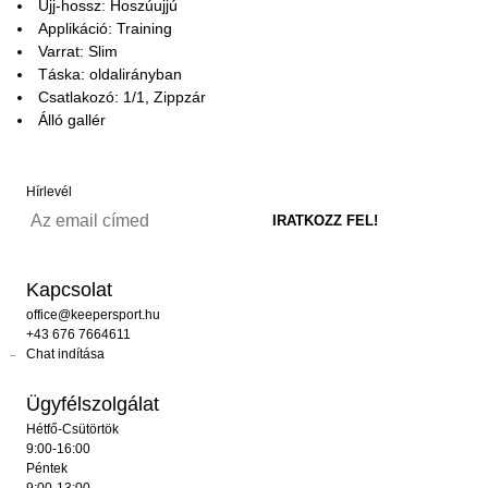
Ujj-hossz: Hoszúujjú
Applikáció: Training
Varrat: Slim
Táska: oldalirányban
Csatlakozó: 1/1, Zippzár
Álló gallér
Hírlevél
Kapcsolat
office@keepersport.hu
+43 676 7664611
Chat indítása
Ügyfélszolgálat
Hétfő-Csütörtök
9:00-16:00
Péntek