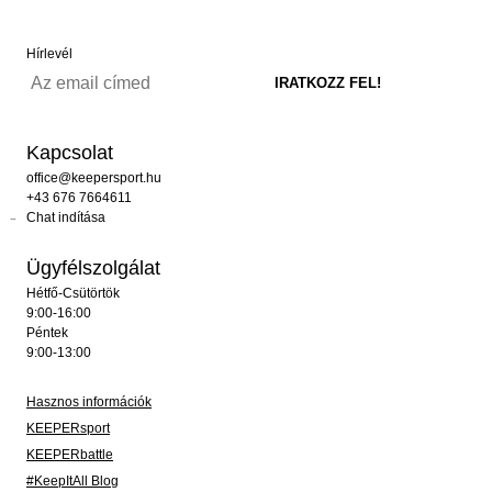
Hírlevél
Kapcsolat
office@keepersport.hu
+43 676 7664611
Chat indítása
Ügyfélszolgálat
Hétfő-Csütörtök
9:00-16:00
Péntek
9:00-13:00
Hasznos információk
KEEPERsport
KEEPERbattle
#KeepItAll Blog