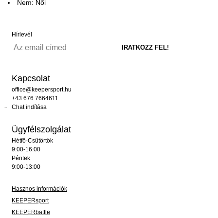
Nem: Női
Hírlevél
Kapcsolat
office@keepersport.hu
+43 676 7664611
Chat indítása
Ügyfélszolgálat
Hétfő-Csütörtök
9:00-16:00
Péntek
9:00-13:00
Hasznos információk
KEEPERsport
KEEPERbattle