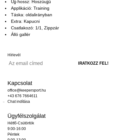
Ujj-hossz: Hoszúujjú
Applikáció: Training
Táska: oldalirányban
Extra: Kapucni
Csatlakozó: 1/1, Zippzár
Álló gallér
Hírlevél
Kapcsolat
office@keepersport.hu
+43 676 7664611
Chat indítása
Ügyfélszolgálat
Hétfő-Csütörtök
9:00-16:00
Péntek