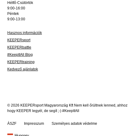
Hétfő-Csütörtök
9:00-16:00
Péntek
9:00-13:00
Hasznos információk
KEEPERsport
KEEPERbattle
#KeepItAll Blog
KEEPERtraining
Kedvező ajánlatok
© 2026 KEEPERsport Magyarország Kft Nem kell őrültnek lenned, ahhoz
hogy KEEPER legyél, de segít ;-) #KeepItAll
ÁSZF
Impresszum
Személyes adatok védelme
Hungary