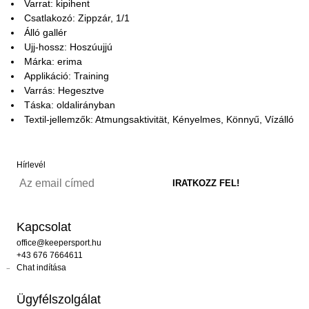
Varrat: kipihent
Csatlakozó: Zippzár, 1/1
Álló gallér
Ujj-hossz: Hoszúujjú
Márka: erima
Applikáció: Training
Varrás: Hegesztve
Táska: oldalirányban
Textil-jellemzők: Atmungsaktivität, Kényelmes, Könnyű, Vízálló
Hírlevél
Kapcsolat
office@keepersport.hu
+43 676 7664611
Chat indítása
Ügyfélszolgálat