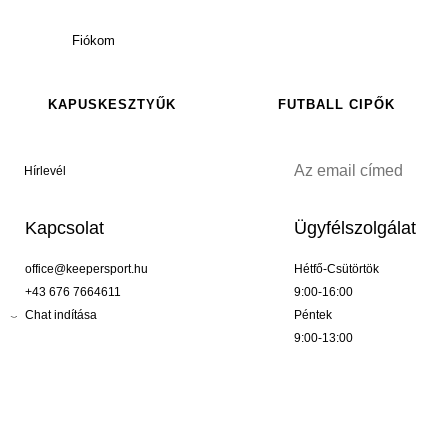
Fiókom
KAPUSKESZTYŰK
FUTBALL CIPŐK
Hírlevél
Kapcsolat
Ügyfélszolgálat
office@keepersport.hu
Hétfő-Csütörtök
+43 676 7664611
9:00-16:00
Chat indítása
Péntek
9:00-13:00