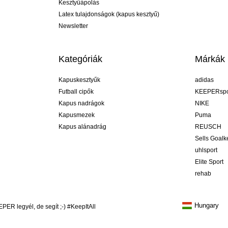
Kesztyűápolás
Latex tulajdonságok (kapus kesztyű)
Newsletter
Kategóriák
Márkák
Kapuskesztyűk
adidas
Futball cipők
KEEPERspo
Kapus nadrágok
NIKE
Kapusmezek
Puma
Kapus alánadrág
REUSCH
Sells Goal
uhlsport
Elite Sport
rehab
Hungary
R legyél, de segít ;-) #KeepItAll