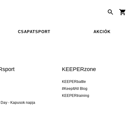
CSAPATSPORT
AKCIÓK
sport
KEEPERzone
KEEPERbattle
#KeepItAll Blog
KEEPERtraining
 Day - Kapusok napja