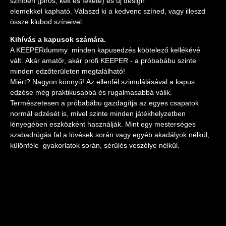
színben (piros, kék és fekete) és új design
elemekkel kapható. Válaszd ki a kedvenc színed, vagy illeszd
össze klubod színeivel.
Kihívás a kapusok számára.
A KEEPERdummy minden kapusedzés köötelező kellékévé
vált. Akár amatőr, akár profi KEEPER - a próbabábu szinte
minden edzőterületen megtalálható!
Miért? Nagyon könnyű! Az ellenfél szimulálásával a kapus
edzése még praktikusabbá és rugalmasabbá válik.
Természetesen a próbabábu gazdagítja az egyes csapatok
normál edzését is, mivel szinte minden játékhelyzetben
lényegében eszközként használják. Mint egy mesterséges
szabadrúgás fal a lövések során vagy egyéb akadályok nélkül,
különféle gyakorlatok során, sérülés veszélye nélkül.