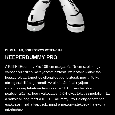
DUPLA LÁB, SOKSZOROS POTENCIÁL!
KEEPERDUMMY PRO
A KEEPERdummy Pro 198 cm magas és 75 cm széles, így
valósághű edzési környezetet biztosít. Az időtálló kialakítás
hosszú élettartamot és ellenállóságot biztosít, míg a 40 kg
tömeg stabilitást garantál. Az új két láb által nyújtott
rugalmasság lehetővé teszi akár a 110 cm-es távolságú
pozícionálást is, hogy változatos játékhelyzeteket szimuláljon. Ez
a sokoldalúság teszi a KEEPERdummy Pro-t elengedhetetlen
eszközzé mind a kapusok, mind a mezőnyjátékosok hatékony
edzéséhez.