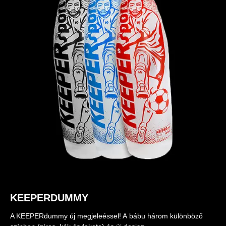
KEEPERDUMMY
A KEEPERdummy új megjeleéssel! A bábu három különböző