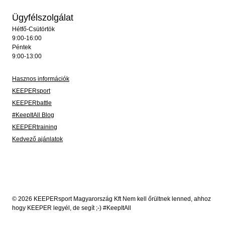
Ügyfélszolgálat
Hétfő-Csütörtök
9:00-16:00
Péntek
9:00-13:00
Hasznos információk
KEEPERsport
KEEPERbattle
#KeepItAll Blog
KEEPERtraining
Kedvező ajánlatok
© 2026 KEEPERsport Magyarország Kft Nem kell őrültnek lenned, ahhoz
hogy KEEPER legyél, de segít ;-) #KeepItAll