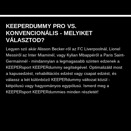
KEEPERDUMMY PRO VS.
KONVENCIONÁLIS - MELYIKET
VÁLASZTOD?
Legyen szó akár Alisson Becker-ről az FC Liverpoolnál, Lionel
Messiről az Inter Miaminél, vagy Kylian Mbappéről a Paris Saint-
Germainnél - mindannyian a legmagasabb szinten edzenek a
KEEPERsport KEEPERdummy segítségével. Optimalizáld most
a kapusedzést, rehabilitációs edzést vagy csapat edzést, és
válassz a két különböző KEEPERdummy változat közül -
kétpólusú vagy hagyományos egypólusú. Ismerd meg a
KEEPERsport KEEPERdummies minden részletét!