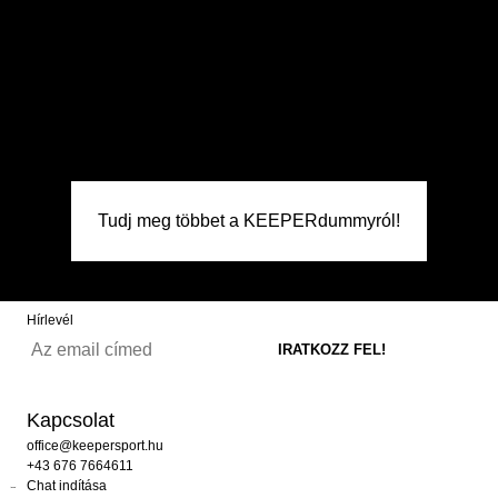
Tudj meg többet a KEEPERdummyról!
Hírlevél
Kapcsolat
office@keepersport.hu
+43 676 7664611
Chat indítása