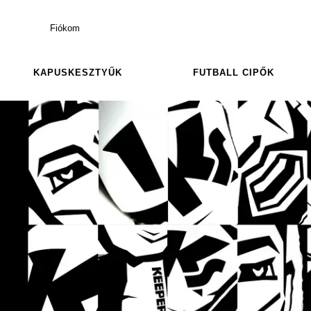
Fiókom
KAPUSKESZTYŰK
FUTBALL CIPŐK