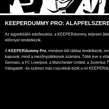
KEEPERDUMMY PRO: ALAPFELSZERE
Az egyedülálló edzőeszköz, a KEEPERdummy, teljesen átdolg
előnnyel rendelkezik.
A
KEEPERdummy Pro
, immáron két lábbal rendelkezik, r
kapusok, mind a mezőnyjátékosok számára. Több éve a világh
Germain, a FC Liverpool, a Manchester United, a Juventus T
Válogatott - és számos más csúcsklub bízik a mi KEEPER