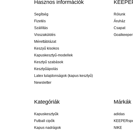
Hasznos információk
KEEPER
Segítség
Rólunk
Fizetés
Áruház
Szállítás
Csapat
Visszaküldés
Goalkeeper
Mérettáblázat
Keszyű kisokos
Kapuskesztyű-modellek
Kesztyű szabások
Kesztyűápolás
Latex tulajdonságok (kapus kesztyű)
Newsletter
Kategóriák
Márkák
Kapuskesztyűk
adidas
Futball cipők
KEEPERspo
Kapus nadrágok
NIKE