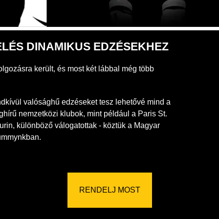
LÉS DINAMIKUS EDZÉSEKHEZ
ozásra került, és most két lábbal még több
endkívül valósághű edzéseket tesz lehetővé mind a
írű nemzetközi klubok, mint például a Paris St.
urin, különböző válogatottak - köztük a Magyar
dummynkban.
RENDELJ MOST