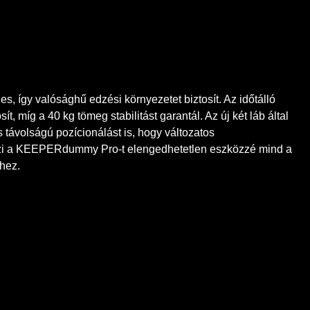
gy valósághű edzési környezetet biztosít. Az időtálló
ít, míg a 40 kg tömeg stabilitást garantál. Az új két láb által
 távolságú pozícionálást is, hogy változatos
eszi a KEEPERdummy Pro-t elengedhetetlen eszközzé mind a
hez.