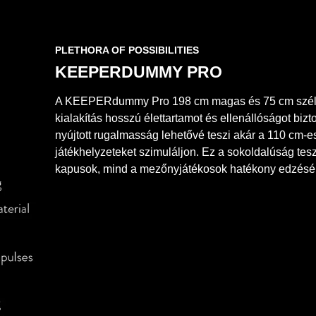
PLETHORA OF POSSIBILITIES
KEEPERDUMMY PRO
A KEEPERdummy Pro 198 cm magas és 75 cm széles, í
kialakítás hosszú élettartamot és ellenállóságot biztos
nyújtott rugalmasság lehetővé teszi akár a 110 cm-es
játékhelyzeteket szimuláljon. Ez a sokoldalúság t
kapusok, mind a mezőnyjátékosok hatékony edzésé