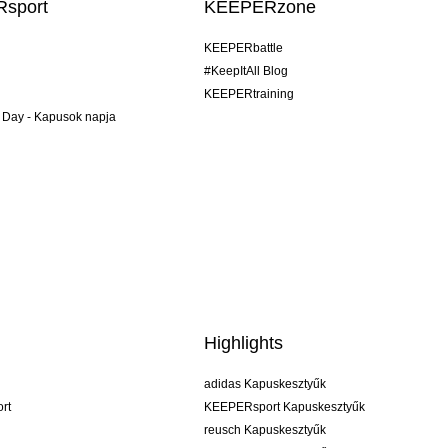
sport
KEEPERzone
KEEPERbattle
#KeepItAll Blog
KEEPERtraining
 Day - Kapusok napja
Highlights
adidas Kapuskesztyűk
rt
KEEPERsport Kapuskesztyűk
reusch Kapuskesztyűk