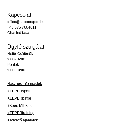
Kapcsolat
office@keepersport.hu
+43 676 7664611
Chat indítása
Ügyfélszolgálat
Hétfő-Csütörtök
9:00-16:00
Péntek
9:00-13:00
Hasznos információk
KEEPERsport
KEEPERbattle
#KeepItAll Blog
KEEPERtraining
Kedvező ajánlatok