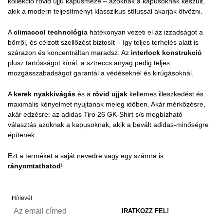
kollekció rövid ujjú kapusmeze – azoknak a kapusoknak készült,
akik a modern teljesítményt klasszikus stílussal akarják ötvözni.
A
climacool technológia
hatékonyan vezeti el az izzadságot a
bőrről, és célzott szellőzést biztosít – így teljes terhelés alatt is
szárazon és koncentráltan maradsz. Az
interlock konstrukció
plusz tartósságot kínál, a sztreccs anyag pedig teljes
mozgásszabadságot garantál a védéseknél és kirúgásoknál.
A
kerek nyakkivágás
és a
rövid ujjak
kellemes illeszkedést és
maximális kényelmet nyújtanak meleg időben. Akár mérkőzésre,
akár edzésre: az adidas Tiro 26 GK-Shirt s/s megbízható
választás azoknak a kapusoknak, akik a bevált adidas-minőségre
építenek.
Ezt a terméket a saját nevedre vagy egy számra is
rányomtathatod
!
Hírlevél