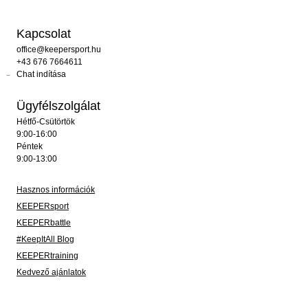
Kapcsolat
office@keepersport.hu
+43 676 7664611
Chat indítása
Ügyfélszolgálat
Hétfő-Csütörtök
9:00-16:00
Péntek
9:00-13:00
Hasznos információk
KEEPERsport
KEEPERbattle
#KeepItAll Blog
KEEPERtraining
Kedvező ajánlatok