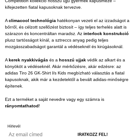
Competition kollekció hosszú ujjú gyermek kapusmeze –
kifejezetten fiatal kapusoknak tervezve.
A
climacool technológia
hatékonyan vezeti el az izzadságot a
bőrről, és célzott szellőzést biztosít – így teljes terhelés alatt is
szárazon és koncentráltan maradsz. Az
interlock konstrukció
plusz tartósságot kínál, a sztreccs anyag pedig teljes
mozgásszabadságot garantál a védéseknél és kirúgásoknál.
A
kerek nyakkivágás
és a
hosszú ujjak
védik az alkart és a
könyököt a védéseknél. Akár mérkőzésre, akár edzésre: az
adidas Tiro 26 GK-Shirt l/s Kids megbízható választás a fiatal
kapusoknak, akik már a kezdetektől a bevált adidas-minőségre
építenek.
Ezt a terméket a saját nevedre vagy egy számra is
rányomtathatod
!
Hírlevél