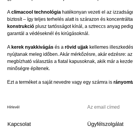
A
climacool technológia
hatékonyan vezeti el az izzadságot
biztosít – így teljes terhelés alatt is szárazon és koncentrál
konstrukció
plusz tartósságot kínál, a sztreccs anyag ped
garantál a védéseknél és kirúgásoknál.
A
kerek nyakkivágás
és a
rövid ujjak
kellemes illeszkedés
nyújtanak meleg időben. Akár mérkőzésre, akár edzésre: az 
megbízható választás a fiatal kapusoknak, akik már a kezdet
minőségre építenek.
Ezt a terméket a saját nevedre vagy egy számra is
rányomt
Hírlevél
Kapcsolat
Ügyfélszolgálat