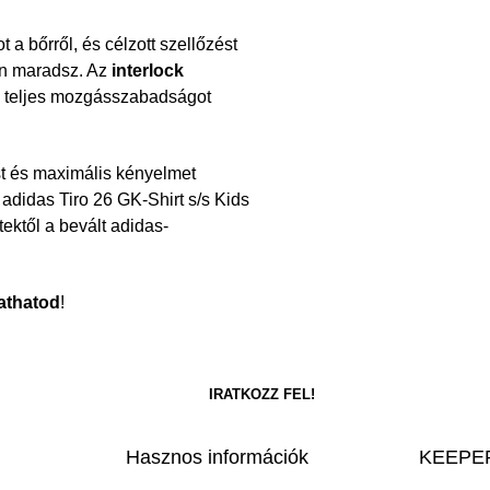
 a bőrről, és célzott szellőzést
tan maradsz. Az
interlock
ig teljes mozgásszabadságot
t és maximális kényelmet
adidas Tiro 26 GK-Shirt s/s Kids
ektől a bevált adidas-
athatod
!
Hasznos információk
KEEPER