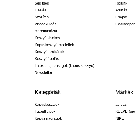
Segítség
Rólunk
Fizetés
Áruház
Szállítás
Csapat
Visszaküldés
Goalkeeper
Mérettáblázat
Keszyű kisokos
Kapuskesztyű-modellek
Kesztyű szabások
Kesztyűápolás
Latex tulajdonságok (kapus kesztyű)
Newsletter
Kategóriák
Márkák
Kapuskesztyűk
adidas
Futball cipők
KEEPERspo
Kapus nadrágok
NIKE
Kapusmezek
Puma
Kapus alánadrág
REUSCH