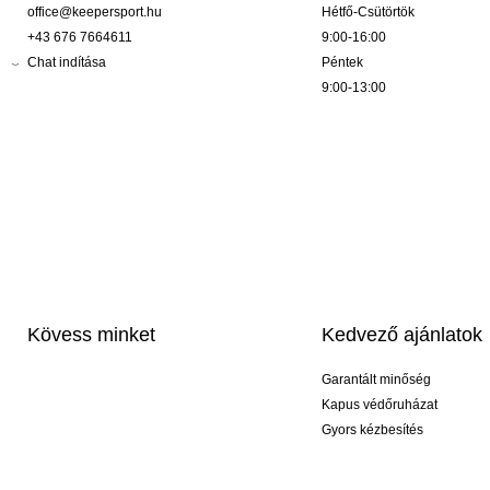
office@keepersport.hu
Hétfő-Csütörtök
+43 676 7664611
9:00-16:00
Chat indítása
Péntek
9:00-13:00
Kövess minket
Kedvező ajánlatok
Garantált minőség
Kapus védőruházat
Gyors kézbesítés
Profi feliratozás
Exkluzív kesztyűk