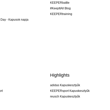
KEEPERbattle
#KeepItAll Blog
KEEPERtraining
 Day - Kapusok napja
Highlights
adidas Kapuskesztyűk
rt
KEEPERsport Kapuskesztyűk
reusch Kapuskesztyűk
uhlsport Kapuskesztyűk
rehab Kapuskesztyűk