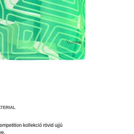
TERIAL
ompetition kollekció rövid ujjú
ve.