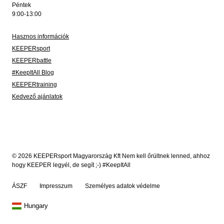
Péntek
9:00-13:00
Hasznos információk
KEEPERsport
KEEPERbattle
#KeepItAll Blog
KEEPERtraining
Kedvező ajánlatok
© 2026 KEEPERsport Magyarország Kft Nem kell őrültnek lenned, ahhoz
hogy KEEPER legyél, de segít ;-) #KeepItAll
ÁSZF
Impresszum
Személyes adatok védelme
Hungary