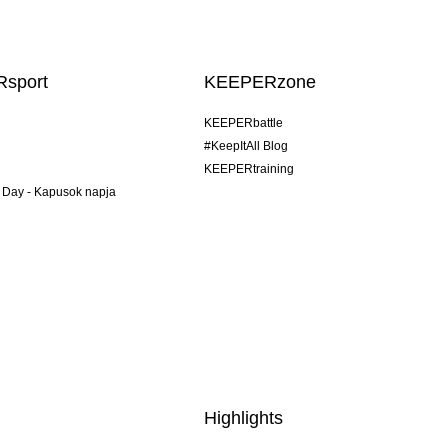
sport
KEEPERzone
KEEPERbattle
#KeepItAll Blog
KEEPERtraining
 Day - Kapusok napja
Highlights