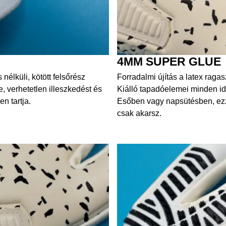
4MM SUPER GLUE
nélküli, kötött felsőrész
Forradalmi újítás a latex rag
, verhetetlen illeszkedést és
Kiálló tapadóelemei minden id
n tartja.
Esőben vagy napsütésben, ezze
csak akarsz.