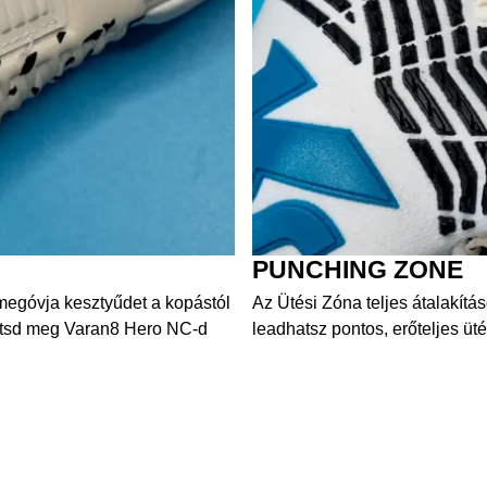
PUNCHING ZONE
megóvja kesztyűdet a kopástól
Az Ütési Zóna teljes átalakítás
bítsd meg Varan8 Hero NC-d
leadhatsz pontos, erőteljes üt