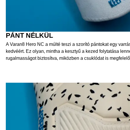
PÁNT NÉLKÜL
A Varan8 Hero NC a múlté teszi a szorító pántokat egy varrás 
kedvéért. Ez olyan, mintha a kesztyű a kezed folytatása lenne
rugalmasságot biztosítva, miközben a csuklódat is megfelelőe