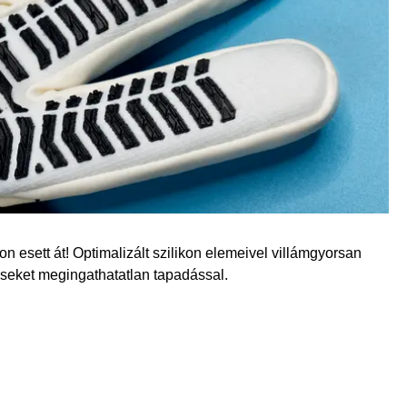
on esett át! Optimalizált szilikon elemeivel villámgyorsan
éseket megingathatatlan tapadással.