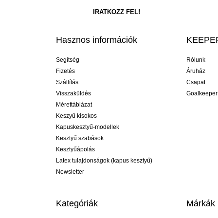
Hasznos információk
KEEPER
Segítség
Rólunk
Fizetés
Áruház
Szállítás
Csapat
Visszaküldés
Goalkeeper
Mérettáblázat
Keszyű kisokos
Kapuskesztyű-modellek
Kesztyű szabások
Kesztyűápolás
Latex tulajdonságok (kapus kesztyű)
Newsletter
Kategóriák
Márkák