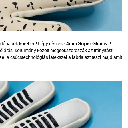
asztóhabok körében! Légy részese
4mm Super Glue
-val!
őjárási körülmény között megsokszorozzák az irányítást.
l a csúcstechnológiás latexszel a labda azt teszi majd amit