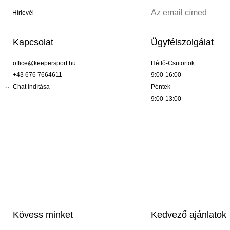
Hírlevél
Kapcsolat
Ügyfélszolgálat
office@keepersport.hu
Hétfő-Csütörtök
+43 676 7664611
9:00-16:00
Chat indítása
Péntek
9:00-13:00
Kövess minket
Kedvező ajánlatok