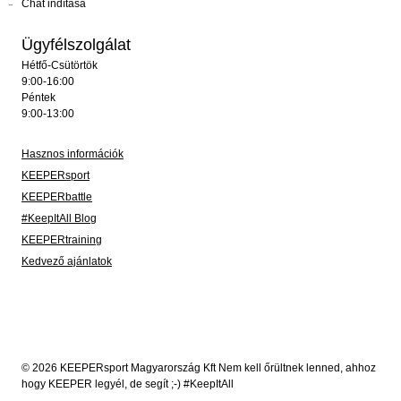
Chat indítása
Ügyfélszolgálat
Hétfő-Csütörtök
9:00-16:00
Péntek
9:00-13:00
Hasznos információk
KEEPERsport
KEEPERbattle
#KeepItAll Blog
KEEPERtraining
Kedvező ajánlatok
© 2026 KEEPERsport Magyarország Kft Nem kell őrültnek lenned, ahhoz
hogy KEEPER legyél, de segít ;-) #KeepItAll