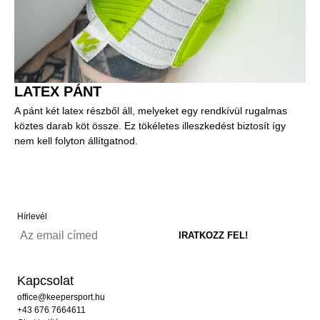
LATEX PÁNT
A pánt két latex részből áll, melyeket egy rendkívül rugalmas
köztes darab köt össze. Ez tökéletes illeszkedést biztosít így
nem kell folyton állítgatnod.
Hírlevél
Kapcsolat
office@keepersport.hu
+43 676 7664611