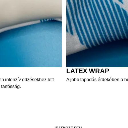
LATEX WRAP
 intenzív edzésekhez lett
A jobb tapadás érdekében a 
 tartósság.