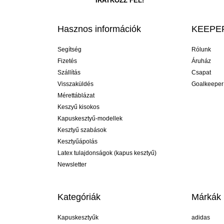
Hasznos információk
KEEPER
Segítség
Rólunk
Fizetés
Áruház
Szállítás
Csapat
Visszaküldés
Goalkeeper
Mérettáblázat
Keszyű kisokos
Kapuskesztyű-modellek
Kesztyű szabások
Kesztyűápolás
Latex tulajdonságok (kapus kesztyű)
Newsletter
Kategóriák
Márkák
Kapuskesztyűk
adidas