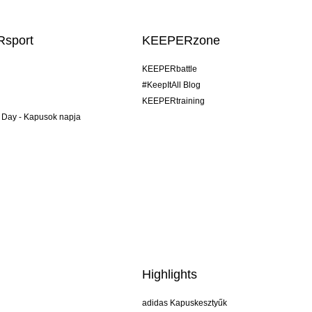
sport
KEEPERzone
KEEPERbattle
#KeepItAll Blog
KEEPERtraining
 Day - Kapusok napja
Highlights
adidas Kapuskesztyűk