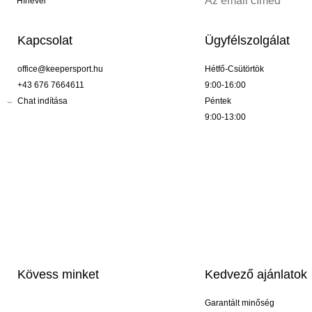
Hírlevél
Kapcsolat
Ügyfélszolgálat
office@keepersport.hu
Hétfő-Csütörtök
+43 676 7664611
9:00-16:00
Chat indítása
Péntek
9:00-13:00
Kövess minket
Kedvező ajánlatok
Garantált minőség